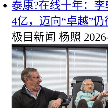
泰康?在线十年：
4亿，迈向“卓越”
极目新闻
杨照
2026