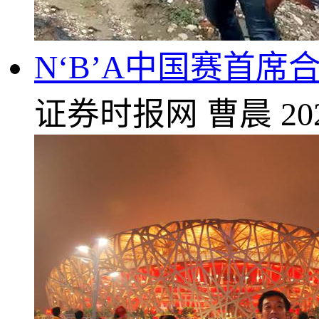
N‘B’A中国赛首席
证券时报网
曹晨
20