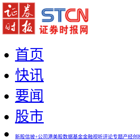
首页
快讯
要闻
股市
新股
信披+
公司
港美股
数据
基金
金融
视听
评论
专题
产经
创