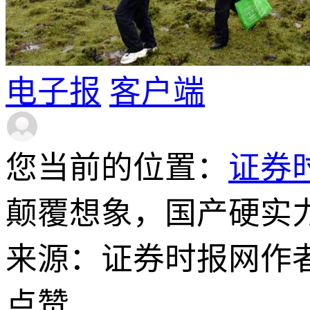
电子报
客户端
您当前的位置：
证券
颠覆想象，国产硬实
来源：证券时报网
作
点赞