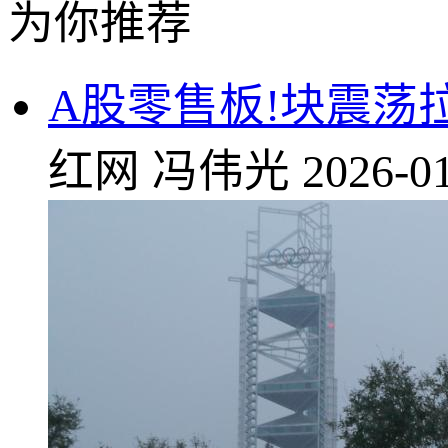
为你推荐
A股零售板!块震荡
红网
冯伟光
2026-01