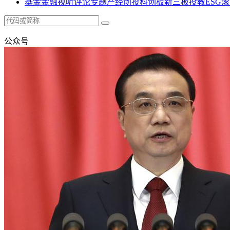
基金
金融
视听
评论
专题
产经
创投
科创板
新三板
投教
ESG
滚
公众号