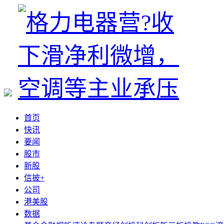
首页
快讯
要闻
股市
新股
信披+
公司
港美股
数据