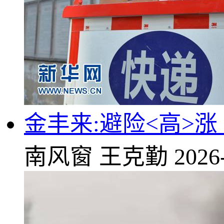
金丰来:避险<高>涨
南风窗
王克勤
2026