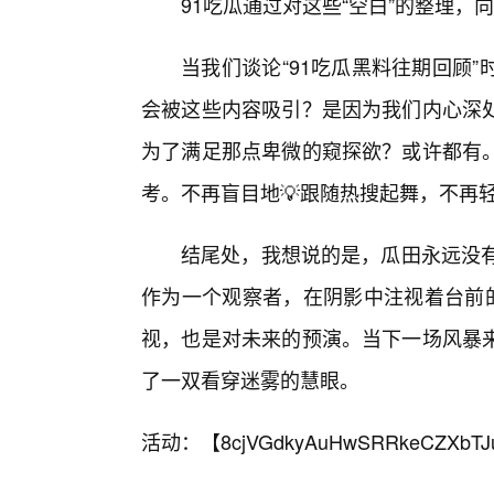
91吃瓜通过对这些“空白”的整理
当我们谈论“91吃瓜黑料往期回顾
会被这些内容吸引？是因为我们内心深处
为了满足那点卑微的窥探欲？或许都有
考。不再盲目地💡跟随热搜起舞，不再
结尾处，我想说的是，瓜田永远没有
作为一个观察者，在阴影中注视着台前的
视，也是对未来的预演。当下一场风暴
了一双看穿迷雾的慧眼。
活动：【
8cjVGdkyAuHwSRRkeCZXbTJ