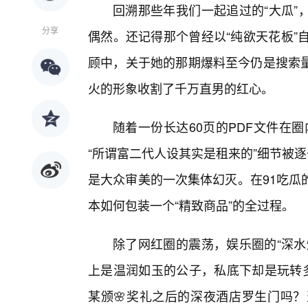
回溯那些年我们一起追过的“大瓜”
分享
偶然。还记得那个曾经以“纯欲天花板”
顾中，关于她的那期爆料至今仍是搜索量
火的形象收割了千万直男的红心。
随着一份长达60页的PDF文件在圈
“所谓富二代人设其实是租来的”细节被
是大众审美的一次集体幻灭。在91吃瓜
本如何包装一个“精致商品”的全过程。
除了网红圈的震荡，娱乐圈的“深水
上是温润如玉的公子，私底下却是玩转多
某颁🌸奖礼之后的深夜酒店罗生门吗？