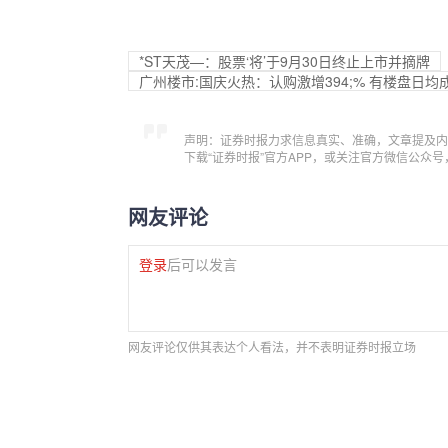
*ST天茂—：股票‘将’于9月30日终止上市并摘牌
广州楼市:国庆火热：认购激增394;% 有楼盘日均
声明：证券时报力求信息真实、准确，文章提及内
下载“证券时报”官方APP，或关注官方微信公众
网友评论
登录
后可以发言
网友评论仅供其表达个人看法，并不表明证券时报立场