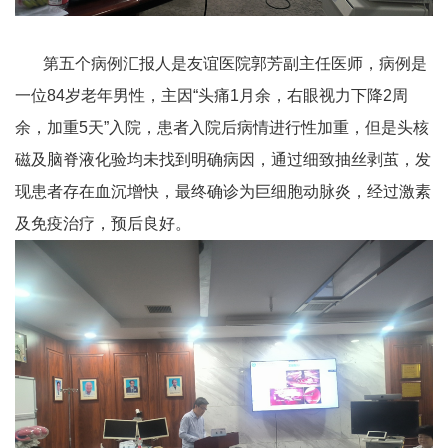
第五个病例汇报人是友谊医院郭芳副主任医师，病例是
一位
84
岁老年男性，主因“头痛
1
月余，右眼视力下降
2
周
余，加重
5
天”入院，患者入院后病情进行性加重，但是头核
磁及脑脊液化验均未找到明确病因，通过细致抽丝剥茧，发
现患者存在血沉增快，最终确诊为巨细胞动脉炎，经过激素
及免疫治疗，预后良好。