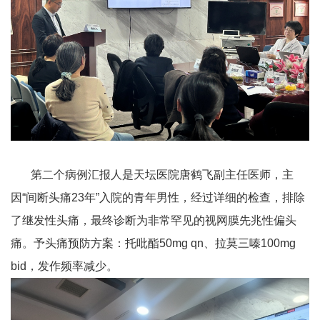
第二个病例汇报人是天坛医院唐鹤飞副主任医师，主
因
“间断头痛
23
年”入院的青年男性，经过详细的检查，排除
了继发性头痛，最终诊断为非常罕见的视网膜先兆性偏头
痛。予头痛预防方案：托吡酯
50mg qn
、拉莫三嗪
100mg
bid
，发作频率减少。