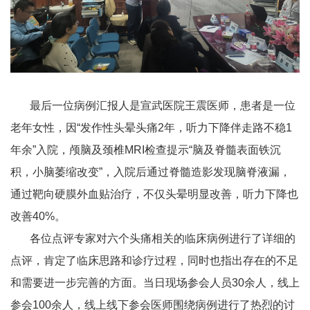
最后一位病例汇报人是宣武医院王震医师，患者是一位
老年女性，因
“发作性头晕头痛
2
年，听力下降伴走路不稳
1
年余”入院，颅脑及颈椎
MRI
检查提示“脑及脊髓表面铁沉
积，小脑萎缩改变”，入院后通过脊髓造影发现脑脊液漏，
通过靶向硬膜外血贴治疗，不仅头晕明显改善，听力下降也
改善
40%
。
各位点评专家对六个头痛相关的临床病例进行了详细的
点评，肯定了临床思路和诊疗过程，同时也指出存在的不足
和需要进一步完善的方面。当日现场参会人员
30
余人，线上
参会
100
余人，线上线下参会医师围绕病例进行了热烈的讨