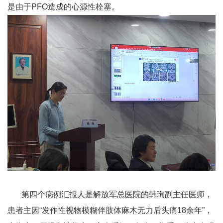
是由于
PFO
造成的心源性栓塞。
第四个病例汇报人是解放军总医院的韩珣副主任医师，
患者主因
“发作性视物模糊伴肢体麻木无力后头痛
18
余年”，