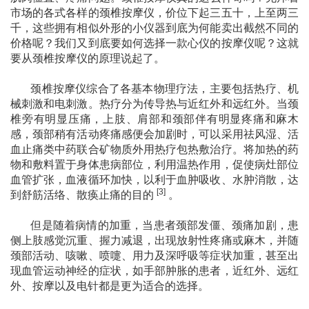
市场的各式各样的颈椎按摩仪，价位下起三五十，上至两三
千，这些拥有相似外形的小仪器到底为何能卖出截然不同的
价格呢？我们又到底要如何选择一款心仪的按摩仪呢？这就
要从颈椎按摩仪的原理说起了。
颈椎按摩仪综合了各基本物理疗法，主要包括热疗、机
械刺激和电刺激。热疗分为传导热与近红外和远红外。当颈
椎旁有明显压痛，上肢、肩部和颈部伴有明显疼痛和麻木
感，颈部稍有活动疼痛感便会加剧时，可以采用祛风湿、活
血止痛类中药联合矿物质外用热疗包热敷治疗。
将加热的药
物和敷料置于身体患病部位，利用温热作用，促使病灶部位
血管扩张，血液循环加快，以利于血肿吸收、水肿消散，达
[3]
到舒筋活络、散痪止痛的目的
。
但是随着病情的加重，当患者颈部发僵、颈痛加剧，患
侧上肢感觉沉重、握力减退，出现放射性疼痛或麻木，并随
颈部活动、咳嗽、喷嚏、用力及深呼吸等症状加重，甚至出
现血管运动神经的症状，如手部肿胀的患者，近红外、远红
外、按摩以及电针都是更为适合的选择。