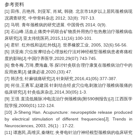
参考资料
[1] 田伟, 吕艳伟, 刘亚军, 肖斌, 韩骁. 北京市18岁以上居民颈椎病现
况调查研究. 中华骨科杂志 2012; 32(8): 707-13.
[2] 马明. 青年颈椎病的研究进展. 中国骨伤 2014; 0(9).
[3] 石山峰.活血止痛类中药联合矿物质外用热疗包热敷治疗颈椎病临
床研究[J].亚太传统医药,2015,11(16):100-101.
[4] 君轩. 红外线和远红外线[J]. 世界橡胶工业, 2005, 32(6):56-56.
[5] 洪亚南.穴位按摩结合心理放松疗法对神经根型颈椎病患者疼痛程
度的影响[J].中国疗养医学,2020,29(07):743-745.
[6] 詹冬梅,万琦,费海鑫,等.探讨针灸联合理疗康复在颈椎病治疗中的
应用效果[J].健康必读,2020,(33):47.
[7] 韩济生.针麻镇痛研究[J].针刺研究,2016,41(05):377-387.
[8] 何佳,王勇军,赵建国.针刺结合经皮穴位电刺激治疗颈椎病颈痛的
临床研究[J].针灸临床杂志,2014,30(05):1-3.
[9] 王强.直流低频脉冲电流治疗例颈椎病(附590例报告)[J].江西医学
院学报,2000(01):122-124.
[10] Ji-Sheng Han. Acupuncture: neuropeptide release produced
by electrical stimulation of different frequencies[J]. Trends in
Neurosciences, 2003, 26(1) : 17-22.
[11] 谭惠民,高维滨,秦继红.夹脊电针治疗神经根型颈椎病的临床研究