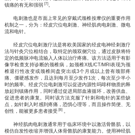
[7]
镇痛的有无和强弱
。
电刺激也是市面上常见的穿戴式颈椎按摩仪的重要作用
机制之一，分为：经皮穴位电刺激、神经肌肉电刺激、微电
流和电针。
经皮穴位电刺激疗法是将欧美国家的经皮电神经刺激疗
法与针灸穴位相结合，取特定的颈双侧穴位，通过皮肤将特
定的低频脉冲电流输入人体以治疗疼痛。该方法适用于有影
像学检查支持诊断的颈椎病，如颈椎X线/CT/MRI表现为颈
椎退行性改变或颈椎间盘突出或3个月或以上曾有颈部疼
痛、僵硬感发作，且达到每月至少发作1次，每次至少半小
时的频率。经皮穴位电刺激可以促进内源性吗啡样物质的释
放起到镇痛作用，同时通过促进局部血液循环，改善供血、
促进患者的康复。同时该方法克服了针刺和电针的某些缺
点，如针刺入时感到疼痛，恐惧心理
等，而且操作简便、无
[8]
创性，能被更多患者接受
。
神经肌肉电刺激通常用于临床环境中以激活骨骼肌，以
模仿自发性收缩并增强人体骨骼肌的康复能力。使用神经肌