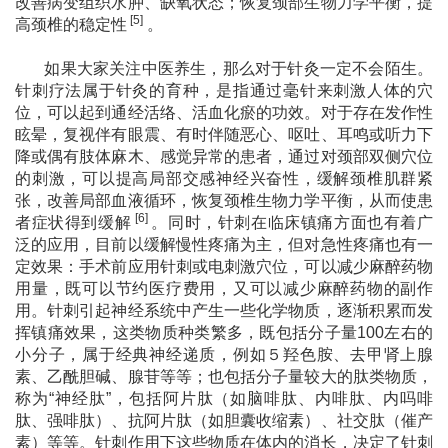
改善病变组织水肿、缺氧状态；恢复颈部生物力学平衡，提
[5]
高颈椎的稳定性
。
如果大家关注中医养生，那么对于针灸一定不会陌生。
针刺疗法属于针灸的育种，是指通过毫针来刺激人体的穴
位，可以起到通经活络、活血化瘀的功效。对于存在发作性
眩晕，复视伴有眼震、有时伴随恶心、呕吐、耳鸣或听力下
降或偶有肢体麻木、感觉异常的患者，通过对颈部双侧穴位
的刺激，可以提高局部交感神经兴奋性，缓解颈椎肌群紧
张，改善局部血液循环，恢复颈椎生物力学平衡，从而使患
[6]
者症状得到缓解
。同时，针刺在临床镇痛方面也有着广
泛的应用，目前以缓解慢性疼痛为主，但对急性疼痛也有一
定效果：手术前应用针刺或电刺激穴位，可以减少麻醉药物
用量，既可以节约医疗费用，又可以减少麻醉药物的副作
用。针刺引起神经系统中产生一些化学物质，逐渐积累而发
挥镇痛效果，这类物质种类繁多，既包括
分子量100左右的
小分子，属于经典神经递质，例如５羟色胺、去甲肾上腺
素、乙酰胆碱、
腺苷等等；也包括分子量较大的肽类物质，
称为
“神经肽”，包括阿片肽（如脑啡肽、内啡肽、内吗啡
肽、强啡肽）、抗阿片肽（如胆囊收缩素）、社交肽（催产
素）等等。针刺作用下这些物质在体内的消长，决定了针刺