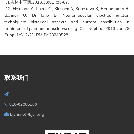
[J].吉林中医药,2013,33(01):86-87.
[12] Heidland A, Fazeli G, Klassen A, Sebekova K, Hennemann H,
Bahner U, Di Iorio B. Neuromuscular electrostimulation
techniques: historical aspects and current possibilities in
treatment of pain and muscle waisting. Clin Nephrol. 2013 Jan;79
Suppl 1:S12-23. PMID: 23249528.
联系我们
010-82805188
bjsninfo@bjsn.org