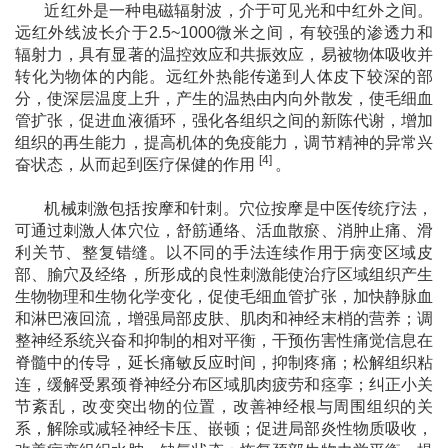
近红外是一种电磁辐射波，介于可见光和中红外之间。
远红外线波长介于2.5~1000
微米
之间，有较强的渗透力和
辐射力，具有显著的温控效应和共振效应，易被物体吸收并
转化为物体的内能。远红外热能传递到人体皮下较深的部
分，使深层温度上升，产生的温热由内向外散发，使毛细血
管扩张，促进血液循环，强化各组织之间的新陈代谢，增加
组织的再生能力，提高机体的免疫能力，调节精神的异常兴
[4]
奋状态，从而起到医疗保健的作用
。
机械刺激包括按摩和针刺。穴位按摩是中医传统疗法，
可通过刺激人体穴位，舒筋通络、活血散瘀、消肿止痛、滑
利关节、整复错缝。以不同的手法连续作用于病变区域皮
部、腧穴及经络，所形成的良性刺激能使治疗区域组织产生
生物物理和生物化学变化，促使毛细血管扩张，加快静脉血
和淋巴液回流，增强局部皮肤、肌肉和神经末梢的营养；调
整神经系统兴奋和抑制的相对平衡，干预伤害性痛觉信息在
脊髓中的传导，延长痛敏反应时间，抑制疼痛；松解组织粘
连，缓解受累颈脊神经分布区域肌肉疲劳和痉挛；纠正小关
节紊乱，改变突出物的位置，改善神经根与周围组织的关
系，解除或减轻神经卡压、嵌顿；促进局部炎性物质吸收，