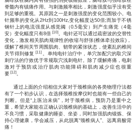
脑啡肽在脑内具有很强的消炎镇痛效应，脑啡肽与强啡肽在
脊髓内有镇痛作用。与刺激频率相比，刺激强度似乎没有受
到足够的重视。其原因之一是刺激强度的变化范围较小
。电
针频率的变化从
2Hz到100Hz,变化幅度达50倍;而加于不锈
钢针上的电流强度从感觉阈（0.5毫安）到产生痛觉（4毫
[
10]
安）变化幅度只有8倍
。电针还可以通过疏密波的交替性
变化，激发相关肌肉规律性的收缩与舒张(椎体牵拉效应)，
缓解了椎间关节周围肌肉、韧带的紧张状态，使紊乱的椎间
[11]
关节得到修复
。单纯电针治疗中，单穴加配穴的取穴深
刺疗法的疗效优于常规取穴浅刺电针。除了缓解疼痛，电刺
激对于预防或治疗肌肉功能障碍和肌肉减少症也很重
[12]
要
。
通过上面的介绍相信大家对于颈椎病的各类物理疗法都
有了一个初步认识，在选择颈椎按摩仪时也能有一些自己的
判断。但是
“上医治未病”，对于颈椎病，预防乃是重中之
重，希望大家能在正确认识颈椎病的基础上，改善生活中的
不良习惯，采取健康的睡姿、坐姿，同时
加强肌肉锻炼、保
持心理健康，学会减压，从此脱离
“颈椎病人”、远离肩酸背
痛！