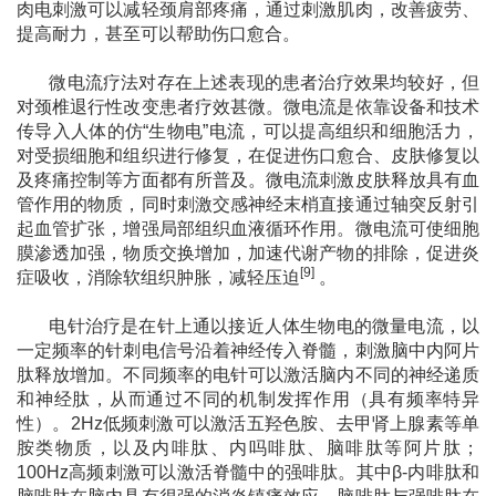
肉电刺激可以减轻颈肩部疼痛，通过刺激肌肉，改善疲劳、
提高耐力，甚至可以帮助伤口愈合。
微电流疗法对存在上述表现的患者治疗效果均较好，但
对颈椎退行性改变患者疗效甚微。
微电流是依靠设备和技术
传导入人体的仿
“生物电”电流，可以提高组织和细胞活力，
对受损细胞和组织进行修复，在促进伤口愈合、皮肤修复以
及疼痛控制等方面都有所普及。微电流刺激皮肤释放具有血
管作用的物质，同时刺激交感神经末梢直接通过轴突反射引
起血管扩张，增强局部组织血液循环作用。微电流
可使细胞
膜渗透加强，物质交换增加，加速代谢产物的排除，促进炎
[9]
症吸收，消除软组织肿胀，减轻压迫
。
电针治疗是在针上通以接近人体生物电的微量电流，以
一定频率的针刺电信号沿着神经传入脊髓，刺激脑中内阿片
肽释放增加
。不同频率的电针可以激活脑内不同的神经递质
和神经肽，从而通过不同的机制发挥作用（具有频率特异
性）。
2Hz低频刺激可以激活五羟色胺、去甲肾上腺素等
单
胺类物质，以及内啡肽、内吗啡肽、脑啡肽等阿片肽；
100Hz高频刺激可以激活脊髓中的强啡肽。
其中
β-内啡肽和