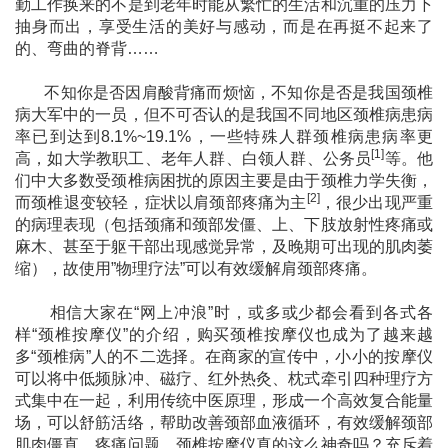
勤工作换来的不是到老年时能从繁忙的生活和沉重的压力下
抽身而出，享受生活的美好与感动，而是在再挺不起来了
的、弯曲的脊背……
不知你是否因肩酸背痛而烦恼，不知你是否是我国颈椎
病大军中的一员，但不可否认的是我国不同地区颈椎病患病
率已到达到8.1%~19.1%，一些特殊人群颈椎病患病率更
[1]
高，如大学教职工、老年人群、白领人群、公务员
等。他
们中大多数受颈椎病困扰的原因主要是由于颈椎力学失衡，
[2]
而颈椎退变较轻，
症状以肩颈部疼痛为主
，很少出现严重
的病理表现（包括颈痛和颈部发僵、上、下肢放射性疼痛或
麻木、甚至于躯干部出现感觉异常，及晚期可出现的肌肉萎
缩），故使用”物理疗法”可以有效缓解肩颈部疼痛。
相信大家在
“网上冲浪”时，或多或少都会看到各式各
样“颈椎按摩仪”的介绍，购买颈椎按摩仪也成为了越来越
多“颈椎病”人的不二选择。在商家的宣传中，小小的按摩仪
可以将中低频脉冲、磁疗、红外热灸、枕式牵引四种理疗方
式集中在一起，利用传统中医原理，形成一个高效复合能量
场，可以舒筋活络，帮助改善颈部血液循环，有效缓解颈部
肌肉僵直、疼痛问题。颈椎按摩仪真的这么神奇吗？充斥着