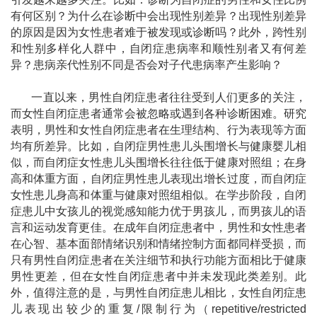
有何区别？为什么在诊断中会出现性别差异？出现性别差异
的原因是因为女性患者难于被发现或诊断吗？此外，跨性别
和性别多样化人群中，自闭症患病率和顺性别者又有何差
异？患病亲代性别不同是否会对子代患病率产生影响？
一直以来，男性自闭症患者往往受到人们更多的关注，
而女性自闭症患者通常会被忽略或遇到各种诊断困难。研究
表明，男性和女性自闭症患者在生理结构、行为表现等方面
均有所差异。比如，自闭症男性患儿头围增长与健康婴儿相
似，而自闭症女性患儿头围增长往往低于健康对照组；在身
高和体重方面，自闭症男性患儿表现出增长过度，而自闭症
女性患儿身高和体重与健康对照组相似。在学步阶段，自闭
症患儿中女孩儿的视觉感知能力优于男孩儿，而男孩儿的语
言和运动发育更佳。在成年自闭症患者中，男性和女性患者
在心智、基本面部情绪识别和情绪控制方面都同样受损，而
只有男性自闭症患者在关注细节和执行功能方面相比于健康
男性更差，但在女性自闭症患者中并未发现此类差别。此
外，值得注意的是，与男性自闭症患儿相比，女性自闭症患
儿表现
出较少的重复
/
限制行为（
repetitive/restricted