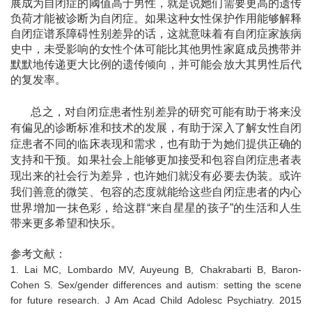
展成为自闭症的阈值高于男性，就是说她们需要更高的遗传
负荷才能被诊断为自闭症。如果这种女性保护作用能够解释
自闭症谱系障碍性别差异的话，这就意味着有自闭症家族病
史中，未受影响的女性个体可能比其他男性家庭成员携带并
默默地传递更大比例的遗传倾向，并可能会放大其男性后代
的复发率。
总之，对自闭症患者性别差异的研究可能有助于将来没
有偏见的诊断标准和技术的发展，有助于深入了解女性自闭
症患者不同的临床表现和需求，也有助于为她们提供正确的
支持和干预。如果社会上能够更加接受和包容自闭症患者表
现出来的社会行为差异，也许她们就没有必要去伪装。或许
我们善意的微笑、包容的态度就能给这些自闭症患者的内心
世界增加一抹色彩，给这群
“来自星星的孩子”的生活和人生
带来更多希望和快乐。
参考文献：
1. Lai MC, Lombardo MV, Auyeung B, Chakrabarti B, Baron-
Cohen S. Sex/gender differences and autism: setting the scene
for future research. J Am Acad Child Adolesc Psychiatry. 2015