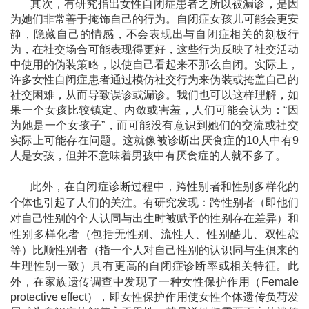
其次，有研究指出女性自闭症患者之所以被漏诊，是因
为她们非常善于掩饰自己的行为。自闭症女孩儿可能会更安
静，隐藏自己的情感，不会表现出与自闭症相关的刻板行
为，在社交场合可能表现得更好，这些行为反映了社交活动
中使用的伪装策略，以使自己看起来不那么自闭。实际上，
许多女性自闭症患者通过模仿社交行为来伪装或掩盖自己的
社交困难，从而导致误诊或漏诊。我们也可以这样理解，如
果一个女孩比较镇定、内敛或害羞，人们可能会认为：“因
为她是一个女孩子”，而可能没有意识到她们的交流或社交
实际上可能存在问题。这就像被诊断出厌食症的10人中有9
人是女孩，但并不意味着男孩中有厌食症的人就不多了。
此外，在自闭症诊断过程中，跨性别者和性别多样化的
个体也引起了人们的关注。有研究发现：跨性别者（即他们
对自己性别的个人认同与出生时被赋予的性别存在差异）和
性别多样化者（包括无性别、流性人、性别酷儿、双性恋
等）比顺性别者（指一个人对自己性别的认识同与生俱来的
生理性别一致）具有更高的自闭症诊断率或相关特征。此
外，
在家族遗传调查中发现了一种女性保护作用（
Female
protective effect
），
即女性保护作用使女性个体遗传负荷发