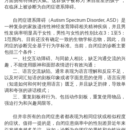
方面拥有特殊的天赋。这群孩子被称为
“来自星星的孩子”，
在临床上被诊断为自闭症谱系障碍。
自闭症谱系障碍
（
Autism Spectrum Disorder, ASD
）是
一种复杂的家族遗传性神经发育障碍相关精神疾病，并且男
性发病率明显高于女性，男性与女性的性别比在
3
：
1至5
：
1范围内。目前还没有确定一致的生物学标志物，因此，自
闭症的诊断完全基于行为学标准。当前，自闭症的诊断主要
包括三个条件：
一、
社交互动障碍
。
与同龄人相比，缺乏沟通交流的兴
趣，不能使用眼神和面部表情进行有效沟通；
二、语言
交流缺陷
。
通常表现为语言理解和反应不足，
以及对词汇短语的刻板印象或者字面意思的使用，语言应用
（知道如何和何时使用语言）匮乏，并且缺乏韵律，导致单
调和夸张的讲话模式；
三、
重复刻板样行为。
包括动作刻板，重复使用物品，
强迫行为和兴趣局限等。
但并非所有的自闭症患者都表现为相同症状或相似程度
的症状。值得一提的是，自闭症患病率中的性别差异近年来
引发越来越多关注。比如：诊断为自闭症的男性和女性比例