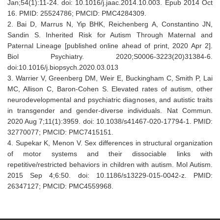
Jan;54(1):11-24. doi: 10.1016/j.jaac.2014.10.003. Epub 2014 Oct
16. PMID: 25524786; PMCID: PMC4284309.
2. Bai D, Marrus N, Yip BHK, Reichenberg A, Constantino JN,
Sandin S. Inherited Risk for Autism Through Maternal and
Paternal Lineage [published online ahead of print, 2020 Apr 2].
Biol Psychiatry. 2020;S0006-3223(20)31384-6.
doi:10.1016/j.biopsych.2020.03.013
3. Warrier V, Greenberg DM, Weir E, Buckingham C, Smith P, Lai
MC, Allison C, Baron-Cohen S. Elevated rates of autism, other
neurodevelopmental and psychiatric diagnoses, and autistic traits
in transgender and gender-diverse individuals. Nat Commun.
2020 Aug 7;11(1):3959. doi: 10.1038/s41467-020-17794-1. PMID:
32770077; PMCID: PMC7415151.
4. Supekar K, Menon V. Sex differences in structural organization
of motor systems and their dissociable links with
repetitive/restricted behaviors in children with autism. Mol Autism.
2015 Sep 4;6:50. doi: 10.1186/s13229-015-0042-z. PMID:
26347127; PMCID: PMC4559968.