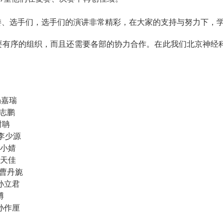
委、选手们，选手们的演讲非常精彩，在大家的支持与努力下，
要有序的组织，而且还需要各部的协力合作。在此我们北京神经
！
杨嘉瑞
志鹏
谢聃
李少源
寿小婧
宋天佳
曹丹旎
孙立君
博
孙作厘