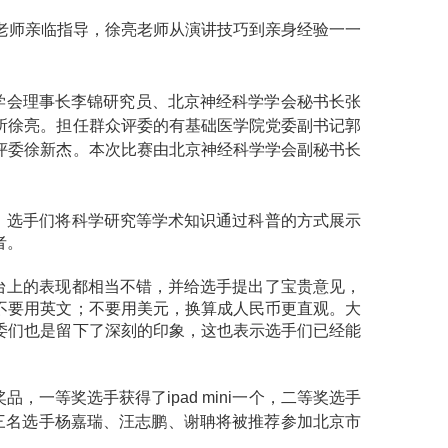
老师亲临指导，徐亮老师从演讲技巧到亲身经验一一
学会理事长李锦研究员、北京神经科学学会秘书长张
所徐亮。担任群众评委的有基础医学院党委副书记郭
评委徐新杰。本次比赛由北京神经科学学会副秘书长
。选手们将科学研究等学术知识通过科普的方式展示
者。
台上的表现都相当不错，并给选手提出了宝贵意见，
不要用英文；不要用美元，换算成人民币更直观。大
委们也是留下了深刻的印象，这也表示选手们已经能
奖品，一等奖选手获得了
ipad mini
一个，二等奖选手
三名选手杨嘉瑞、汪志鹏、谢聃将被推荐参加北京市