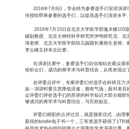
2016年
7
月
8
日，学会特为参赛选手们安排演讲
传授给即将参赛的选手们，以提高选手们演讲水平
2016年
7
月
15
日在北京大学医学部逸夫楼
103
嵘副教授、北京大神经科学研究所伊鸣研究员、北
琦老师、北京大学医学部幼儿园园长潘燕生老师、
李云峰主持本次比赛。
在演讲比赛中，参赛选手们自信地站在观众面
给听众们，成功的将学术与科普结合，从而表现出
在评委点评中，专家评委们对选手在科研压力
如：演讲时要注意降低语速，拥有气场；面对老百
众评委们评价选手们的所讲的科学知识大部分能听
够成功的将学术与科普结合，与百姓贴近。
评委们精彩的点评过后，就是颁奖仪式，由理
获得的
kindle
电子书一个，三等奖选手获得了
1TB
科学技术协会组织的第十七届青年学术演讲比赛。