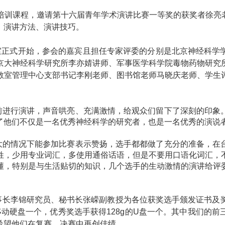
培训课程，邀请第十六届青年学术演讲比赛一等奖的获奖者徐亮
、演讲方法、演讲技巧。
室正式开始，参会的嘉宾且担任专家评委的分别是北京神经科学
京大神经科学研究所李亦婧讲师、军事医学科学院毒物药物研究
教室管理中心支部书记李刚老师、图书馆老师马晓庆老师、学生
前进行演讲，声音哄亮、充满激情，给观众们留下了深刻的印象
了他们不仅是一名优秀神经科学的研究者，也是一名优秀的演说
大的情况下能参加比赛表示赞扬，选手都都做了充分的准备，在
姓，少用专业词汇，多使用通俗话语，但是不要用口语化词汇，
懂，特别是与生活贴切的知识，几个选手的生动激情的演讲给评
事长李锦研究员、秘书长张嵘副教授为各位获奖选手颁发证书及
移动硬盘一个，优秀奖选手获得
128g
的
U
盘一个。其中我们的前
希望他们在复赛、决赛中再创佳绩。